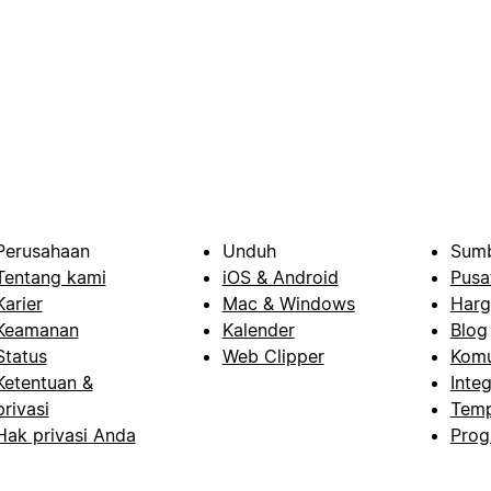
Perusahaan
Unduh
Sumb
Tentang kami
iOS & Android
Pusa
Karier
Mac & Windows
Harg
Keamanan
Kalender
Blog
Status
Web Clipper
Komu
Ketentuan &
Integ
privasi
Temp
Hak privasi Anda
Prog