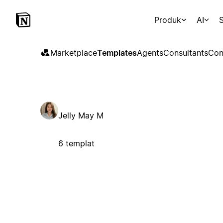
Produk
AI
S
Marketplace
Templates
Agents
Consultants
Con
Jelly May M
6 templat