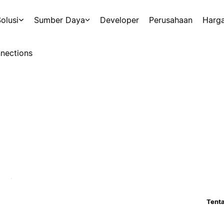
olusi
Sumber Daya
Developer
Perusahaan
Harg
nections
Tenta