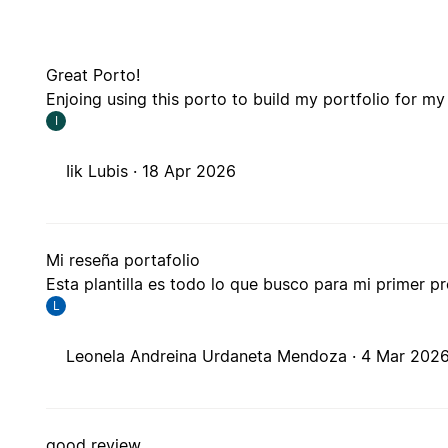
Great Porto!
Enjoing using this porto to build my portfolio for my 
I
Iik Lubis ·
18 Apr 2026
Mi reseña portafolio
Esta plantilla es todo lo que busco para mi primer p
L
Leonela Andreina Urdaneta Mendoza ·
4 Mar 202
good review