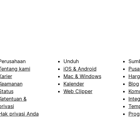
Perusahaan
Unduh
Sumb
Tentang kami
iOS & Android
Pusa
Karier
Mac & Windows
Harg
Keamanan
Kalender
Blog
Status
Web Clipper
Komu
Ketentuan &
Integ
privasi
Temp
Hak privasi Anda
Prog