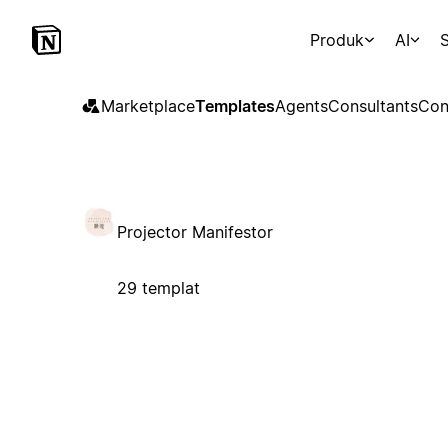
Produk
AI
S
Marketplace
Templates
Agents
Consultants
Con
Projector Manifestor
29 templat