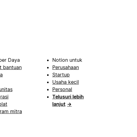
er Daya
Notion untuk
t bantuan
Perusahaan
a
Startup
Usaha kecil
nitas
Personal
rasi
Telusuri lebih
lat
lanjut
→
ram mitra