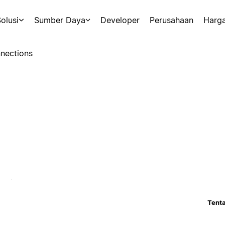
olusi
Sumber Daya
Developer
Perusahaan
Harg
nections
Tenta