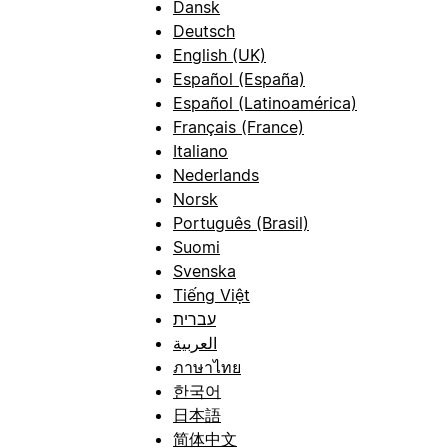
Dansk
Deutsch
English (UK)
Español (España)
Español (Latinoamérica)
Français (France)
Italiano
Nederlands
Norsk
Português (Brasil)
Suomi
Svenska
Tiếng Việt
עברית
العربية
ภาษาไทย
한국어
日本語
简体中文