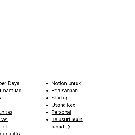
er Daya
Notion untuk
t bantuan
Perusahaan
a
Startup
Usaha kecil
nitas
Personal
rasi
Telusuri lebih
lat
lanjut
→
ram mitra