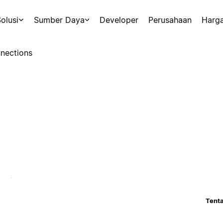
olusi
Sumber Daya
Developer
Perusahaan
Harg
nections
Tenta