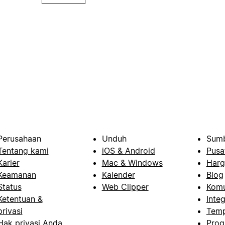
Perusahaan
Unduh
Sumb
Tentang kami
iOS & Android
Pusa
Karier
Mac & Windows
Harg
Keamanan
Kalender
Blog
Status
Web Clipper
Komu
Ketentuan &
Integ
privasi
Temp
Hak privasi Anda
Prog