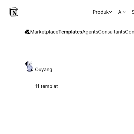
Produk
AI
S
Marketplace
Templates
Agents
Consultants
Con
Ouyang
11 templat