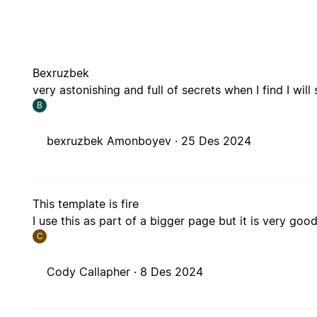
Bexruzbek
very astonishing and full of secrets when I find I will 
B
bexruzbek Amonboyev ·
25 Des 2024
This template is fire
I use this as part of a bigger page but it is very go
C
Cody Callapher ·
8 Des 2024