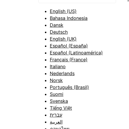
English (US)
Bahasa Indonesia
Dansk
Deutsch
English (UK)
Español (España)
Español (Latinoamérica)
Français (France)
Italiano
Nederlands
Norsk
Português (Brasil)
Suomi
Svenska
Tiếng Việt
עברית
العربية
ภาษาไทย