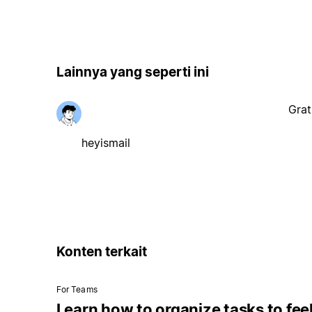
Lainnya yang seperti ini
Grat
heyismail
Konten terkait
For Teams
Learn how to organize tasks to fee