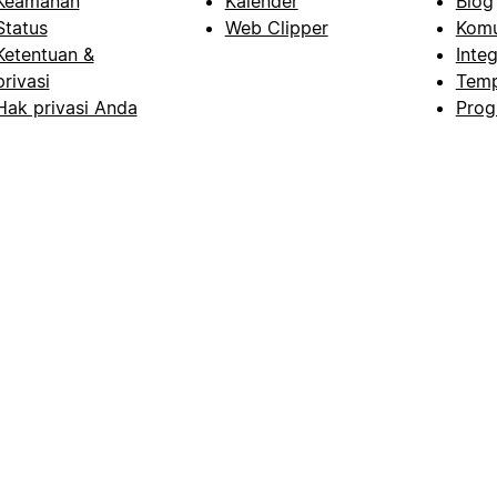
Keamanan
Kalender
Blog
Status
Web Clipper
Komu
Ketentuan &
Integ
privasi
Temp
Hak privasi Anda
Prog