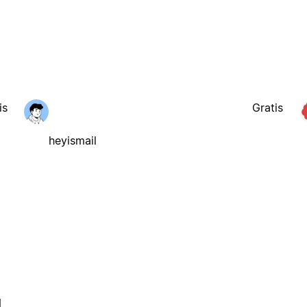
is
Gratis
heyismail
l