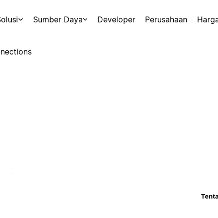
olusi
Sumber Daya
Developer
Perusahaan
Harg
nections
Tenta