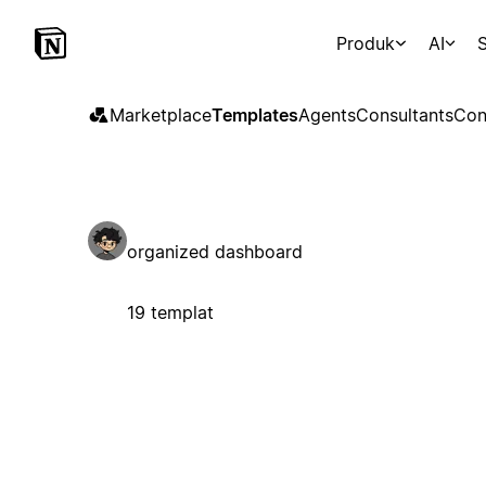
Produk
AI
S
Marketplace
Templates
Agents
Consultants
Con
organized dashboard
19 templat