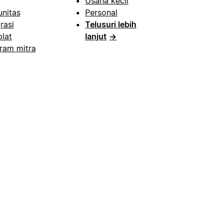
Usaha kecil
nitas
Personal
rasi
Telusuri lebih
lat
lanjut
→
ram mitra