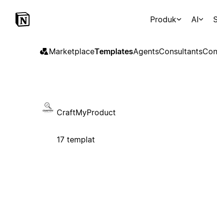
Produk
AI
S
Marketplace
Templates
Agents
Consultants
Con
CraftMyProduct
17 templat