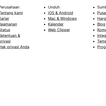
Perusahaan
Unduh
Sumb
Tentang kami
iOS & Android
Pusa
Karier
Mac & Windows
Harg
Keamanan
Kalender
Blog
Status
Web Clipper
Komu
Ketentuan &
Integ
privasi
Temp
Hak privasi Anda
Prog