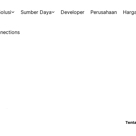
olusi
Sumber Daya
Developer
Perusahaan
Harg
nections
Tenta