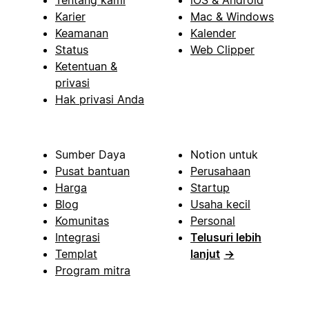
Tentang kami
iOS & Android
Karier
Mac & Windows
Keamanan
Kalender
Status
Web Clipper
Ketentuan &
privasi
Hak privasi Anda
Sumber Daya
Notion untuk
Pusat bantuan
Perusahaan
Harga
Startup
Blog
Usaha kecil
Komunitas
Personal
Integrasi
Telusuri lebih
Templat
lanjut
→
Program mitra