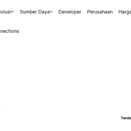
olusi
Sumber Daya
Developer
Perusahaan
Harg
nections
Tenta