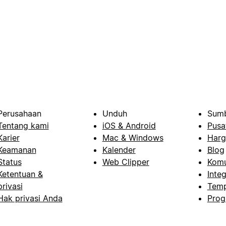
Perusahaan
Unduh
Sumb
Tentang kami
iOS & Android
Pusa
Karier
Mac & Windows
Harg
Keamanan
Kalender
Blog
Status
Web Clipper
Komu
Ketentuan &
Integ
privasi
Temp
Hak privasi Anda
Prog