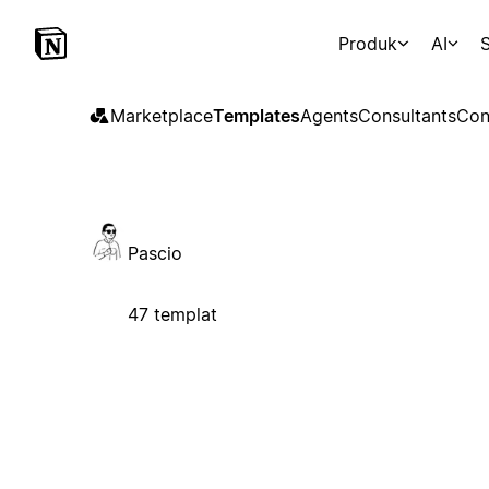
Produk
AI
S
Marketplace
Templates
Agents
Consultants
Con
Pascio
47 templat