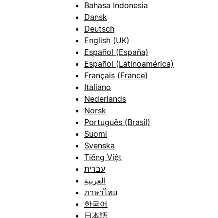
Bahasa Indonesia
Dansk
Deutsch
English (UK)
Español (España)
Español (Latinoamérica)
Français (France)
Italiano
Nederlands
Norsk
Português (Brasil)
Suomi
Svenska
Tiếng Việt
עברית
العربية
ภาษาไทย
한국어
日本語