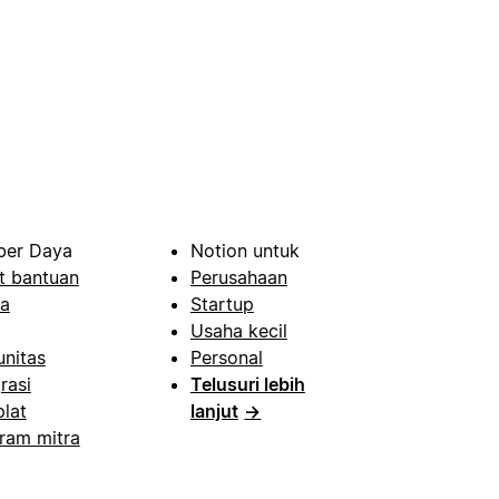
er Daya
Notion untuk
t bantuan
Perusahaan
a
Startup
Usaha kecil
nitas
Personal
rasi
Telusuri lebih
lat
lanjut
→
ram mitra