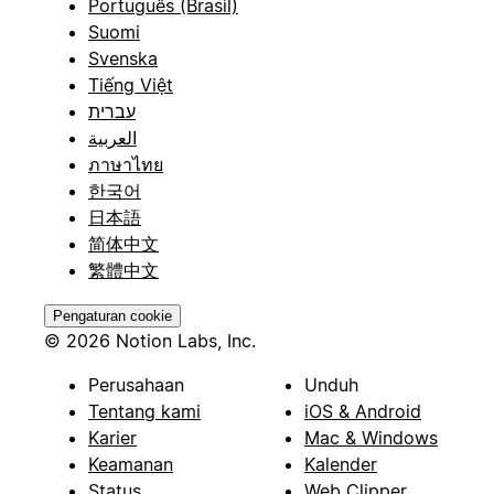
Português (Brasil)
Suomi
Svenska
Tiếng Việt
עברית
العربية
ภาษาไทย
한국어
日本語
简体中文
繁體中文
Pengaturan cookie
© 2026 Notion Labs, Inc.
Perusahaan
Unduh
Tentang kami
iOS & Android
Karier
Mac & Windows
Keamanan
Kalender
Status
Web Clipper