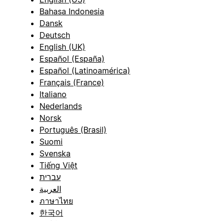
Bahasa Indonesia
Dansk
Deutsch
English (UK)
Español (España)
Español (Latinoamérica)
Français (France)
Italiano
Nederlands
Norsk
Português (Brasil)
Suomi
Svenska
Tiếng Việt
עברית
العربية
ภาษาไทย
한국어