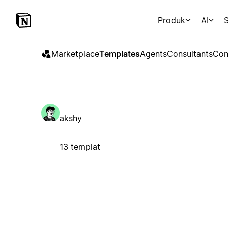
Produk
AI
S
Marketplace
Templates
Agents
Consultants
Con
akshy
13 templat