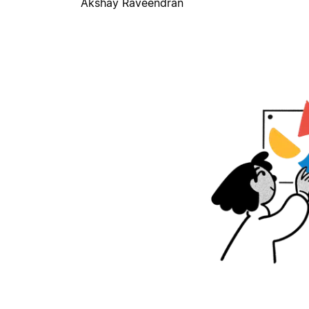
Akshay Raveendran