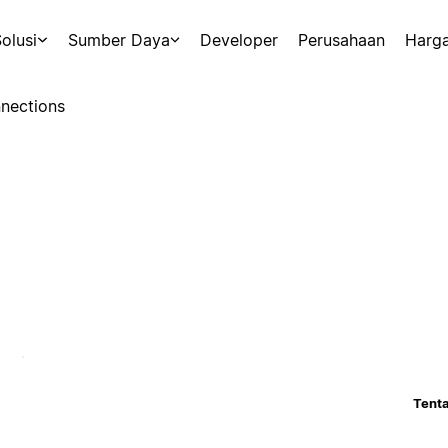
olusi
Sumber Daya
Developer
Perusahaan
Harg
nections
Tenta