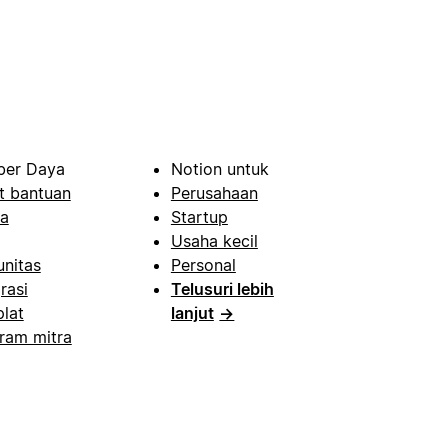
er Daya
Notion untuk
t bantuan
Perusahaan
a
Startup
Usaha kecil
nitas
Personal
rasi
Telusuri lebih
lat
lanjut
→
ram mitra