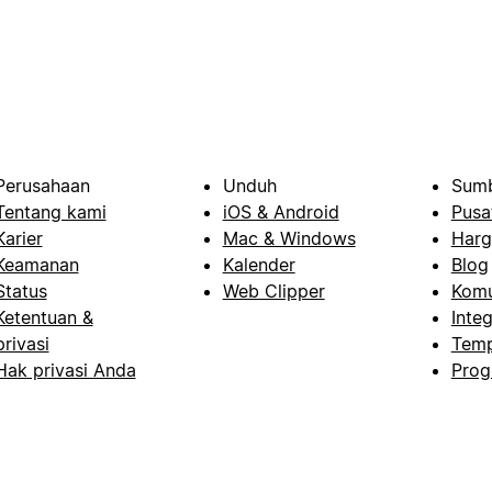
Perusahaan
Unduh
Sumb
Tentang kami
iOS & Android
Pusa
Karier
Mac & Windows
Harg
Keamanan
Kalender
Blog
Status
Web Clipper
Komu
Ketentuan &
Integ
privasi
Temp
Hak privasi Anda
Prog