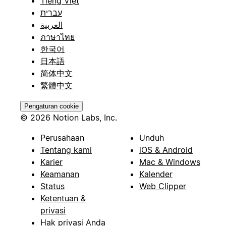
Tiếng Việt
עברית
العربية
ภาษาไทย
한국어
日本語
简体中文
繁體中文
Pengaturan cookie
© 2026 Notion Labs, Inc.
Perusahaan
Unduh
Tentang kami
iOS & Android
Karier
Mac & Windows
Keamanan
Kalender
Status
Web Clipper
Ketentuan &
privasi
Hak privasi Anda