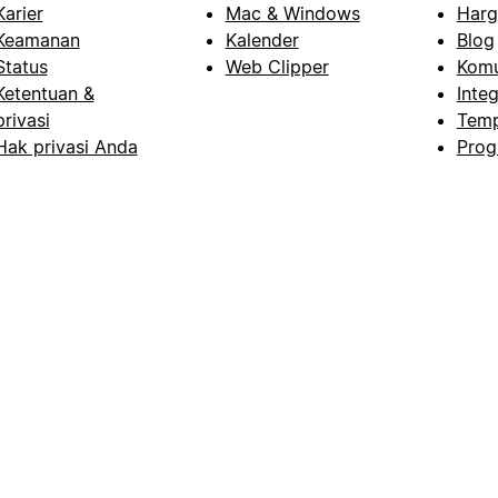
Karier
Mac & Windows
Harg
Keamanan
Kalender
Blog
Status
Web Clipper
Komu
Ketentuan &
Integ
privasi
Temp
Hak privasi Anda
Prog