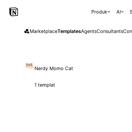
Produk
AI
S
Marketplace
Templates
Agents
Consultants
Con
Nerdy Momo Cat
1 templat