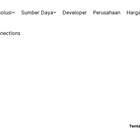
olusi
Sumber Daya
Developer
Perusahaan
Harg
nections
Tenta