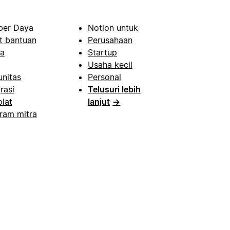
er Daya
Notion untuk
t bantuan
Perusahaan
a
Startup
Usaha kecil
nitas
Personal
rasi
Telusuri lebih
lat
lanjut
→
ram mitra