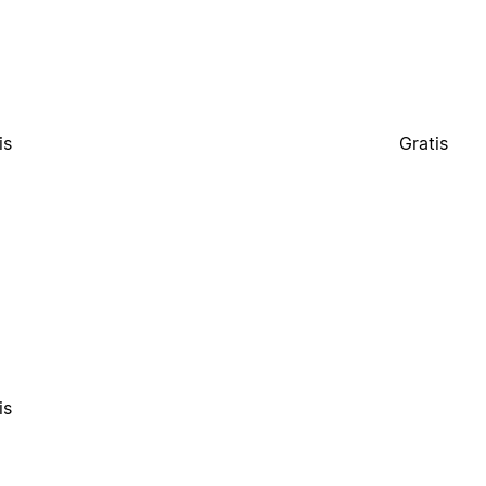
is
Gratis
is