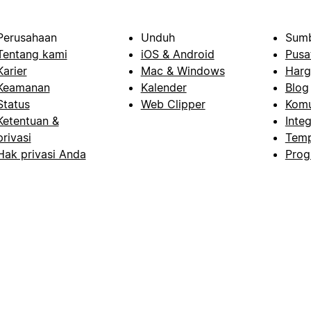
Perusahaan
Unduh
Sumb
Tentang kami
iOS & Android
Pusa
Karier
Mac & Windows
Harg
Keamanan
Kalender
Blog
Status
Web Clipper
Komu
Ketentuan &
Integ
privasi
Temp
Hak privasi Anda
Prog