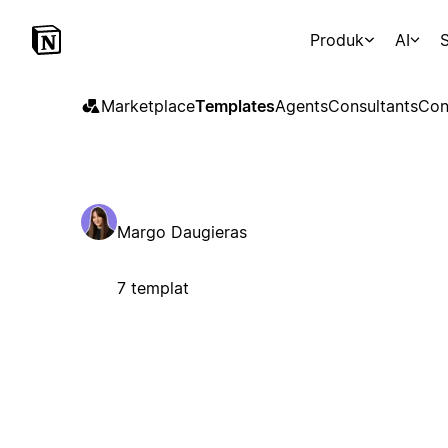
Produk
AI
S
Marketplace
Templates
Agents
Consultants
Con
Margo Daugieras
7 templat