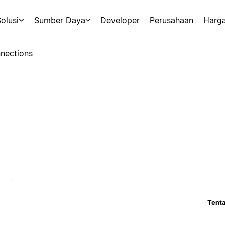
olusi
Sumber Daya
Developer
Perusahaan
Harg
nections
Tenta