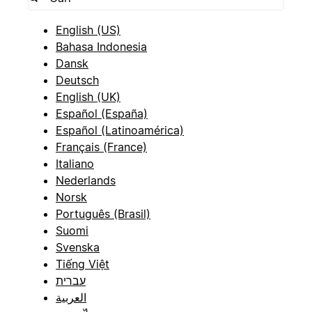
English (US)
Bahasa Indonesia
Dansk
Deutsch
English (UK)
Español (España)
Español (Latinoamérica)
Français (France)
Italiano
Nederlands
Norsk
Português (Brasil)
Suomi
Svenska
Tiếng Việt
עברית
العربية