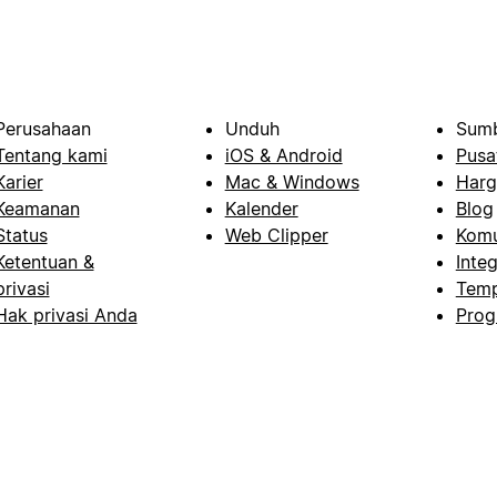
Perusahaan
Unduh
Sumb
Tentang kami
iOS & Android
Pusa
Karier
Mac & Windows
Harg
Keamanan
Kalender
Blog
Status
Web Clipper
Komu
Ketentuan &
Integ
privasi
Temp
Hak privasi Anda
Prog