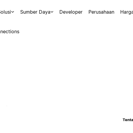
olusi
Sumber Daya
Developer
Perusahaan
Harg
nections
Tenta