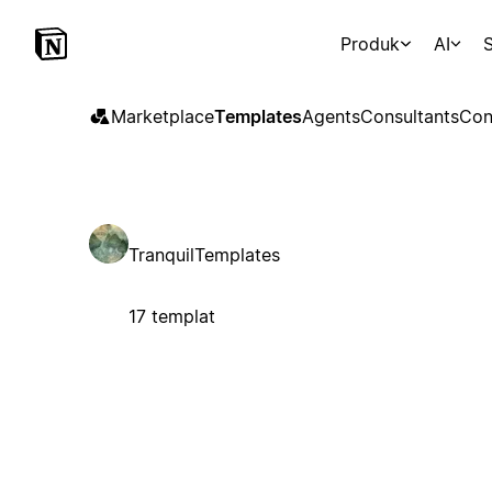
Produk
AI
S
Marketplace
Templates
Agents
Consultants
Con
TranquilTemplates
17 templat