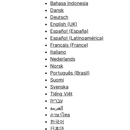
Bahasa Indonesia
Dansk
Deutsch
English (UK)
Español (España)
Español (Latinoamérica)
Français (France)
Italiano
Nederlands
Norsk
Português (Brasil)
Suomi
Svenska
Tiếng Việt
עברית
العربية
ภาษาไทย
한국어
日本語