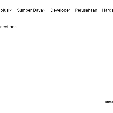
olusi
Sumber Daya
Developer
Perusahaan
Harg
nections
Tenta