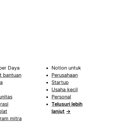
er Daya
Notion untuk
t bantuan
Perusahaan
a
Startup
Usaha kecil
nitas
Personal
rasi
Telusuri lebih
lat
lanjut
→
ram mitra