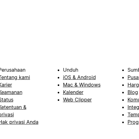
Perusahaan
Unduh
Sumb
Tentang kami
iOS & Android
Pusa
Karier
Mac & Windows
Harg
Keamanan
Kalender
Blog
Status
Web Clipper
Komu
Ketentuan &
Integ
privasi
Temp
Hak privasi Anda
Prog