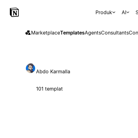
Produk
AI
S
Marketplace
Templates
Agents
Consultants
Con
Abdo Karmalla
101 templat