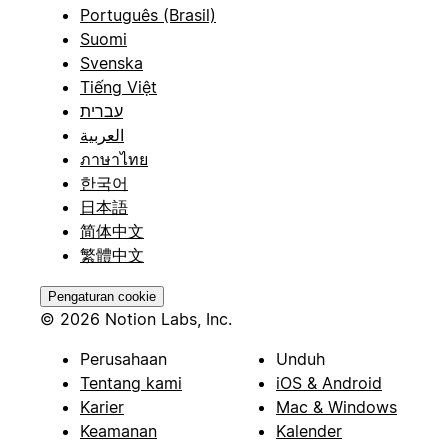
Português (Brasil)
Suomi
Svenska
Tiếng Việt
עברית
العربية
ภาษาไทย
한국어
日本語
简体中文
繁體中文
Pengaturan cookie
© 2026 Notion Labs, Inc.
Perusahaan
Unduh
Tentang kami
iOS & Android
Karier
Mac & Windows
Keamanan
Kalender