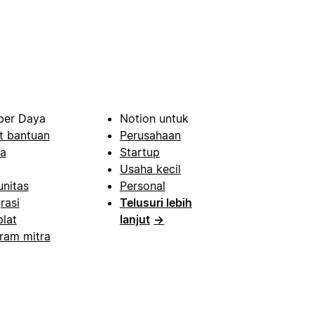
er Daya
Notion untuk
t bantuan
Perusahaan
a
Startup
Usaha kecil
nitas
Personal
rasi
Telusuri lebih
lat
lanjut
→
ram mitra