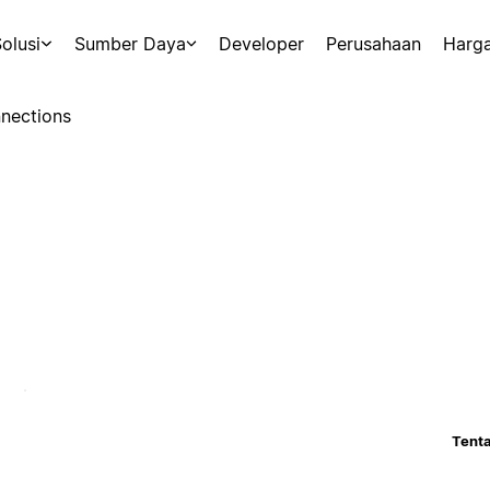
olusi
Sumber Daya
Developer
Perusahaan
Harg
nections
Tenta