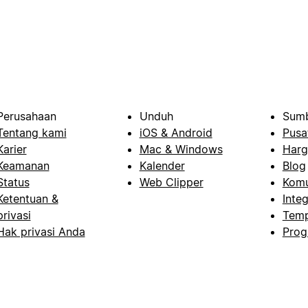
Perusahaan
Unduh
Sumb
Tentang kami
iOS & Android
Pusa
Karier
Mac & Windows
Harg
Keamanan
Kalender
Blog
Status
Web Clipper
Komu
Ketentuan &
Integ
privasi
Temp
Hak privasi Anda
Prog