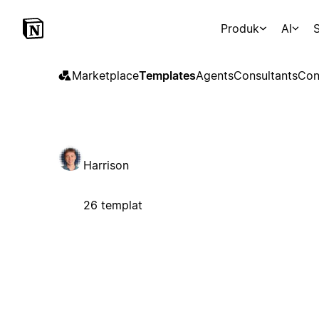
Produk
AI
S
Marketplace
Templates
Agents
Consultants
Con
Harrison
26 templat