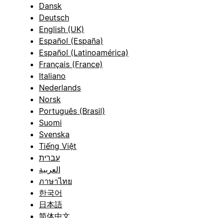
Dansk
Deutsch
English (UK)
Español (España)
Español (Latinoamérica)
Français (France)
Italiano
Nederlands
Norsk
Português (Brasil)
Suomi
Svenska
Tiếng Việt
עברית
العربية
ภาษาไทย
한국어
日本語
简体中文