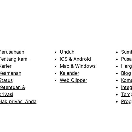
Perusahaan
Unduh
Sumb
Tentang kami
iOS & Android
Pusa
Karier
Mac & Windows
Harg
Keamanan
Kalender
Blog
Status
Web Clipper
Komu
Ketentuan &
Integ
privasi
Temp
Hak privasi Anda
Prog