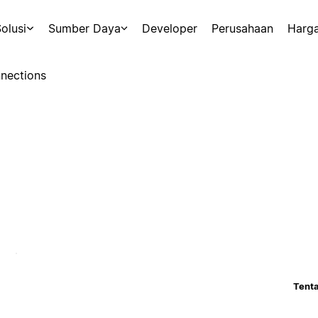
olusi
Sumber Daya
Developer
Perusahaan
Harg
nections
Tenta