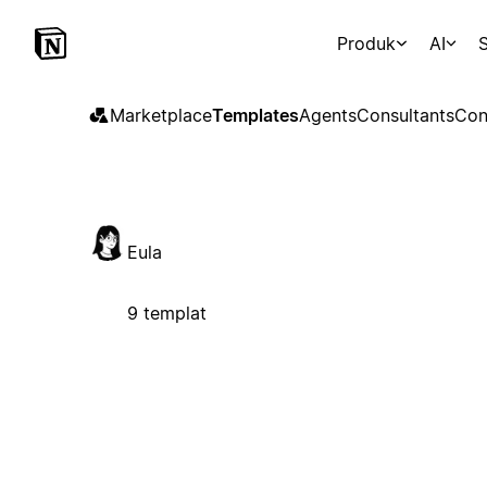
Produk
AI
S
Marketplace
Templates
Agents
Consultants
Con
Eula
9 templat