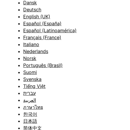
Dansk
Deutsch
English (UK)
Español (España)
Español (Latinoamérica)
Français (France)
Italiano
Nederlands
Norsk
Português (Brasil)
Suomi
Svenska
Tiếng Việt
עברית
العربية
ภาษาไทย
한국어
日本語
简体中文