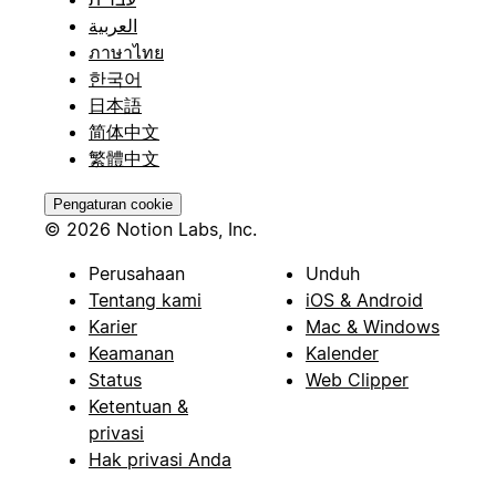
العربية
ภาษาไทย
한국어
日本語
简体中文
繁體中文
Pengaturan cookie
© 2026 Notion Labs, Inc.
Perusahaan
Unduh
Tentang kami
iOS & Android
Karier
Mac & Windows
Keamanan
Kalender
Status
Web Clipper
Ketentuan &
privasi
Hak privasi Anda