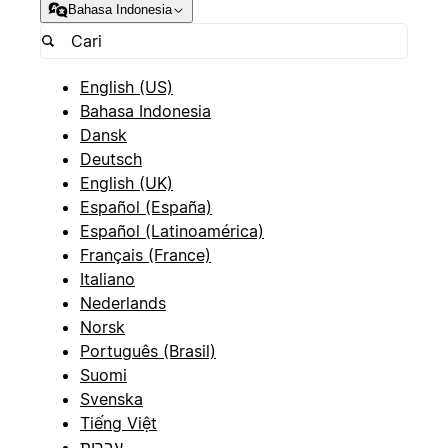
Bahasa Indonesia
English (US)
Bahasa Indonesia
Dansk
Deutsch
English (UK)
Español (España)
Español (Latinoamérica)
Français (France)
Italiano
Nederlands
Norsk
Português (Brasil)
Suomi
Svenska
Tiếng Việt
עברית