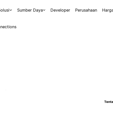
olusi
Sumber Daya
Developer
Perusahaan
Harg
nections
Tenta