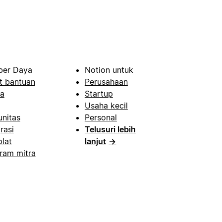
er Daya
Notion untuk
t bantuan
Perusahaan
a
Startup
Usaha kecil
nitas
Personal
rasi
Telusuri lebih
lat
lanjut
→
ram mitra