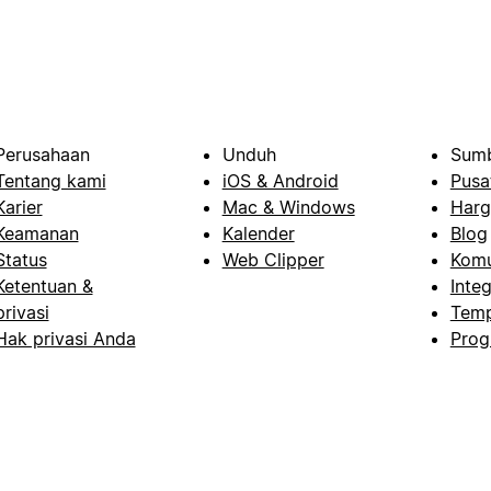
Perusahaan
Unduh
Sumb
Tentang kami
iOS & Android
Pusa
Karier
Mac & Windows
Harg
Keamanan
Kalender
Blog
Status
Web Clipper
Komu
Ketentuan &
Integ
privasi
Temp
Hak privasi Anda
Prog