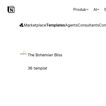
Produk
AI
S
Marketplace
Templates
Agents
Consultants
Con
The Bohemian Bliss
36 templat