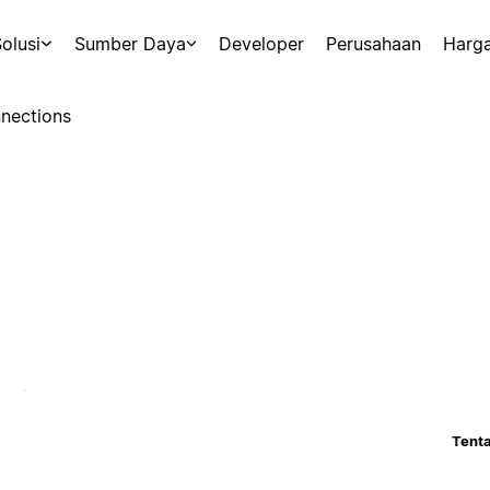
olusi
Sumber Daya
Developer
Perusahaan
Harg
nections
Tenta