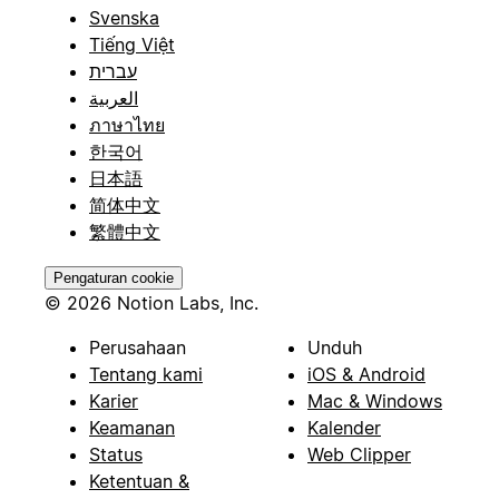
Svenska
Tiếng Việt
עברית
العربية
ภาษาไทย
한국어
日本語
简体中文
繁體中文
Pengaturan cookie
© 2026 Notion Labs, Inc.
Perusahaan
Unduh
Tentang kami
iOS & Android
Karier
Mac & Windows
Keamanan
Kalender
Status
Web Clipper
Ketentuan &