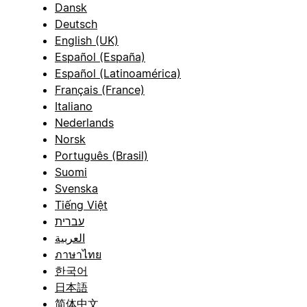
Dansk
Deutsch
English (UK)
Español (España)
Español (Latinoamérica)
Français (France)
Italiano
Nederlands
Norsk
Português (Brasil)
Suomi
Svenska
Tiếng Việt
עברית
العربية
ภาษาไทย
한국어
日本語
简体中文