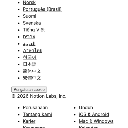
Norsk
Português (Brasil)
Suomi
Svenska
Tiếng Việt
עברית
العربية
ภาษาไทย
한국어
日本語
简体中文
繁體中文
Pengaturan cookie
© 2026 Notion Labs, Inc.
Perusahaan
Unduh
Tentang kami
iOS & Android
Karier
Mac & Windows
Keamanan
Kalender