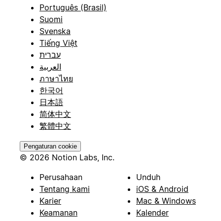
Português (Brasil)
Suomi
Svenska
Tiếng Việt
עברית
العربية
ภาษาไทย
한국어
日本語
简体中文
繁體中文
Pengaturan cookie
© 2026 Notion Labs, Inc.
Perusahaan
Unduh
Tentang kami
iOS & Android
Karier
Mac & Windows
Keamanan
Kalender