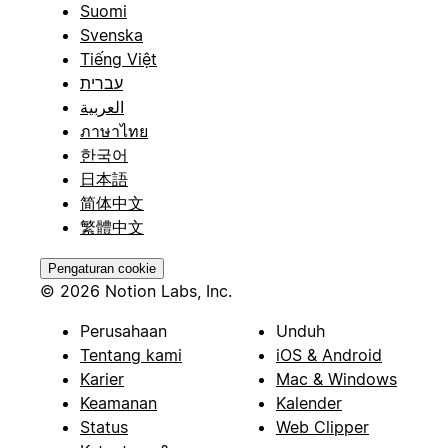
Suomi
Svenska
Tiếng Việt
עברית
العربية
ภาษาไทย
한국어
日本語
简体中文
繁體中文
Pengaturan cookie
© 2026 Notion Labs, Inc.
Perusahaan
Unduh
Tentang kami
iOS & Android
Karier
Mac & Windows
Keamanan
Kalender
Status
Web Clipper