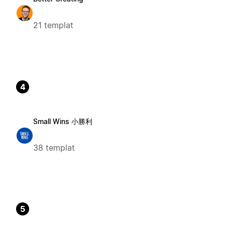
21 templat
4
Small Wins 小勝利
38 templat
5