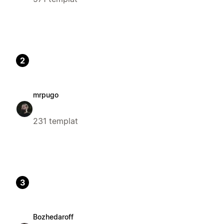
2
mrpugo
231 templat
3
Bozhedaroff