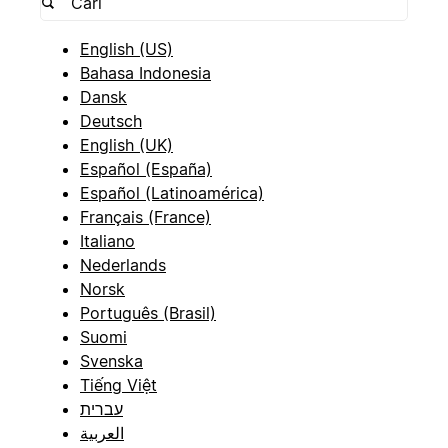
English (US)
Bahasa Indonesia
Dansk
Deutsch
English (UK)
Español (España)
Español (Latinoamérica)
Français (France)
Italiano
Nederlands
Norsk
Português (Brasil)
Suomi
Svenska
Tiếng Việt
עברית
العربية