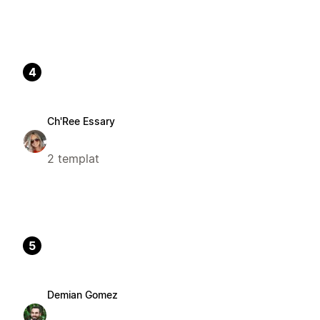
4
Ch'Ree Essary
2 templat
5
Demian Gomez