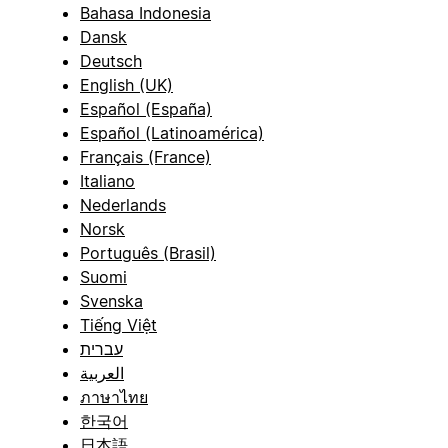
Bahasa Indonesia
Dansk
Deutsch
English (UK)
Español (España)
Español (Latinoamérica)
Français (France)
Italiano
Nederlands
Norsk
Português (Brasil)
Suomi
Svenska
Tiếng Việt
עברית
العربية
ภาษาไทย
한국어
日本語