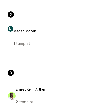
2
M
Madan Mohan
1 templat
3
Ernest Keith Arthur
2 templat