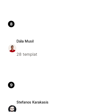
8
Dála Musil
28 templat
9
Stefanos Karakasis