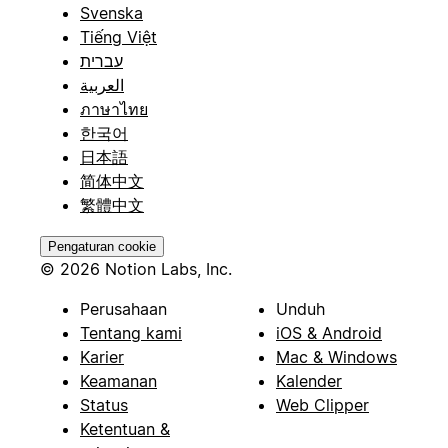
Svenska
Tiếng Việt
עברית
العربية
ภาษาไทย
한국어
日本語
简体中文
繁體中文
Pengaturan cookie
© 2026 Notion Labs, Inc.
Perusahaan
Unduh
Tentang kami
iOS & Android
Karier
Mac & Windows
Keamanan
Kalender
Status
Web Clipper
Ketentuan &