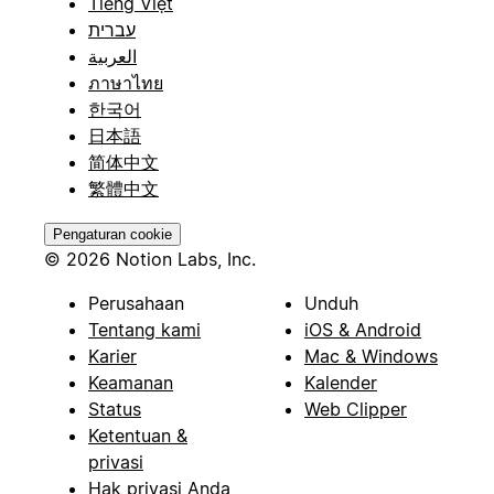
Tiếng Việt
עברית
العربية
ภาษาไทย
한국어
日本語
简体中文
繁體中文
Pengaturan cookie
© 2026 Notion Labs, Inc.
Perusahaan
Unduh
Tentang kami
iOS & Android
Karier
Mac & Windows
Keamanan
Kalender
Status
Web Clipper
Ketentuan &
privasi
Hak privasi Anda