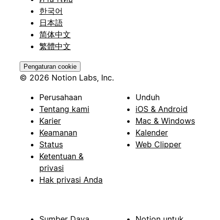
한국어
日本語
简体中文
繁體中文
Pengaturan cookie
© 2026 Notion Labs, Inc.
Perusahaan
Unduh
Tentang kami
iOS & Android
Karier
Mac & Windows
Keamanan
Kalender
Status
Web Clipper
Ketentuan &
privasi
Hak privasi Anda
Sumber Daya
Notion untuk