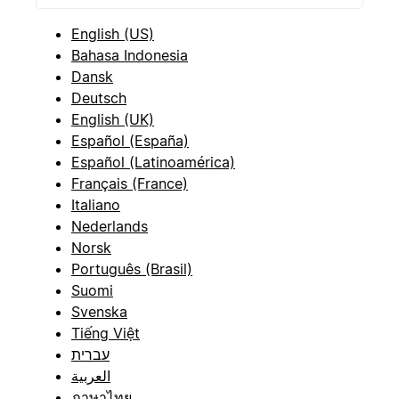
English (US)
Bahasa Indonesia
Dansk
Deutsch
English (UK)
Español (España)
Español (Latinoamérica)
Français (France)
Italiano
Nederlands
Norsk
Português (Brasil)
Suomi
Svenska
Tiếng Việt
עברית
العربية
ภาษาไทย