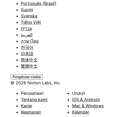
Português (Brasil)
Suomi
Svenska
Tiếng Việt
עברית
العربية
ภาษาไทย
한국어
日本語
简体中文
繁體中文
Pengaturan cookie
© 2026 Notion Labs, Inc.
Perusahaan
Unduh
Tentang kami
iOS & Android
Karier
Mac & Windows
Keamanan
Kalender