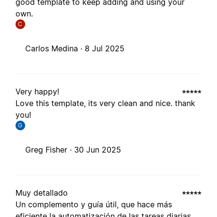
good template to keep adding and using your
own.
C
Carlos Medina ·
8 Jul 2025
Very happy!
Love this template, its very clean and nice. thank
you!
G
Greg Fisher ·
30 Jun 2025
Muy detallado
Un complemento y guía útil, que hace más
eficiente la automatización de las tareas diarias.