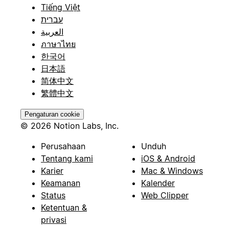
Tiếng Việt
עברית
العربية
ภาษาไทย
한국어
日本語
简体中文
繁體中文
Pengaturan cookie
© 2026 Notion Labs, Inc.
Perusahaan
Unduh
Tentang kami
iOS & Android
Karier
Mac & Windows
Keamanan
Kalender
Status
Web Clipper
Ketentuan &
privasi