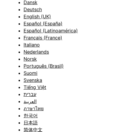
Dansk
Deutsch
English (UK)
Español (España)
Español (Latinoamérica)
Français (France)
Italiano
Nederlands
Norsk
Português (Brasil)
Suomi
Svenska
Tiếng Việt
עברית
العربية
ภาษาไทย
한국어
日本語
简体中文