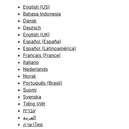
English (US)
Bahasa Indonesia
Dansk
Deutsch
English (UK)
Español (España)
Español (Latinoamérica)
Français (France)
Italiano
Nederlands
Norsk
Português (Brasil)
Suomi
Svenska
Tiếng Việt
עברית
العربية
ภาษาไทย