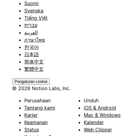
Suomi
Svenska
Tiếng Việt
עברית
العربية
ภาษาไทย
한국어
日本語
简体中文
繁體中文
Pengaturan cookie
© 2026 Notion Labs, Inc.
Perusahaan
Unduh
Tentang kami
iOS & Android
Karier
Mac & Windows
Keamanan
Kalender
Status
Web Clipper