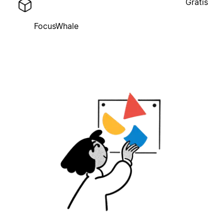
Gratis
FocusWhale