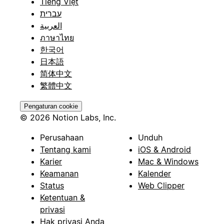
Tiếng Việt
עברית
العربية
ภาษาไทย
한국어
日本語
简体中文
繁體中文
Pengaturan cookie
© 2026 Notion Labs, Inc.
Perusahaan
Unduh
Tentang kami
iOS & Android
Karier
Mac & Windows
Keamanan
Kalender
Status
Web Clipper
Ketentuan &
privasi
Hak privasi Anda