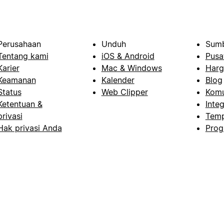
Perusahaan
Unduh
Sumb
Tentang kami
iOS & Android
Pusa
Karier
Mac & Windows
Harg
Keamanan
Kalender
Blog
Status
Web Clipper
Komu
Ketentuan &
Integ
privasi
Temp
Hak privasi Anda
Prog