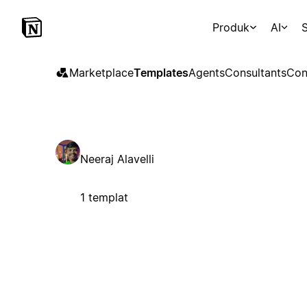
Produk
AI
S
Marketplace
Templates
Agents
Consultants
Con
Neeraj Alavelli
1 templat