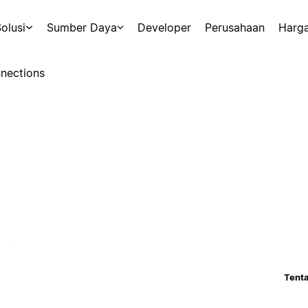
olusi
Sumber Daya
Developer
Perusahaan
Harg
nections
Tenta