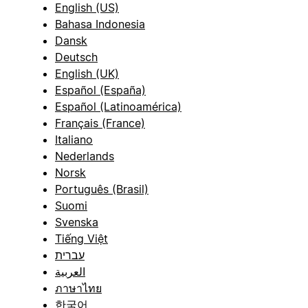
English (US)
Bahasa Indonesia
Dansk
Deutsch
English (UK)
Español (España)
Español (Latinoamérica)
Français (France)
Italiano
Nederlands
Norsk
Português (Brasil)
Suomi
Svenska
Tiếng Việt
עברית
العربية
ภาษาไทย
한국어