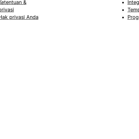
Ketentuan &
Integ
privasi
Temp
Hak privasi Anda
Prog