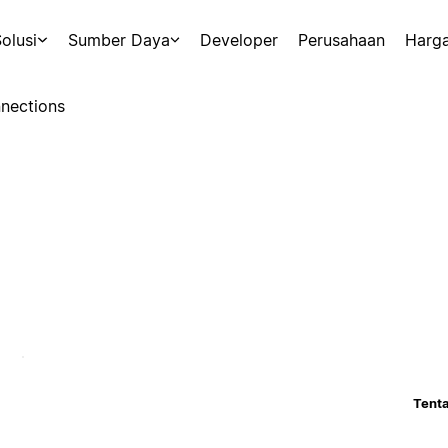
olusi
Sumber Daya
Developer
Perusahaan
Harg
nections
Tenta