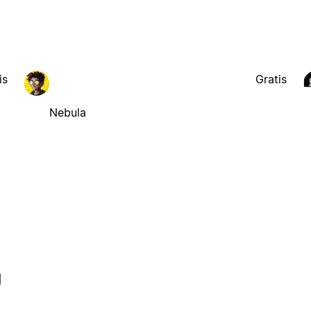
is
Gratis
Nebula
l