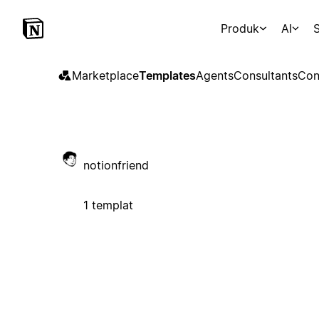
Produk
AI
S
Marketplace
Templates
Agents
Consultants
Con
notionfriend
1 templat