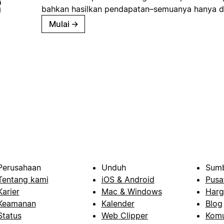
bahkan hasilkan pendapatan–semuanya hanya d
Mulai
→
Perusahaan
Unduh
Sumb
Tentang kami
iOS & Android
Pusa
Karier
Mac & Windows
Harg
Keamanan
Kalender
Blog
Status
Web Clipper
Komu