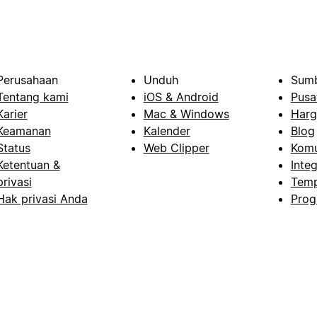
Perusahaan
Unduh
Sumb
Tentang kami
iOS & Android
Pusa
Karier
Mac & Windows
Harg
Keamanan
Kalender
Blog
Status
Web Clipper
Komu
Ketentuan &
Integ
privasi
Temp
Hak privasi Anda
Prog