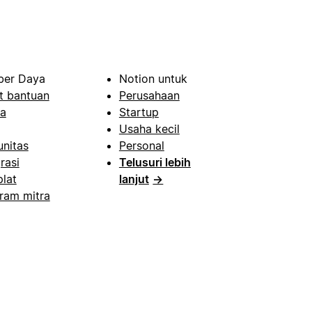
er Daya
Notion untuk
t bantuan
Perusahaan
a
Startup
Usaha kecil
nitas
Personal
rasi
Telusuri lebih
lat
lanjut
→
ram mitra