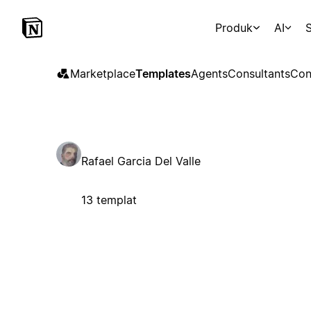
Produk
AI
S
Marketplace
Templates
Agents
Consultants
Con
Rafael Garcia Del Valle
13 templat