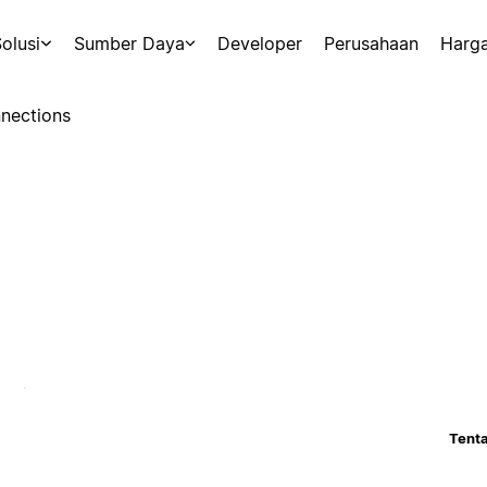
olusi
Sumber Daya
Developer
Perusahaan
Harg
nections
Tenta