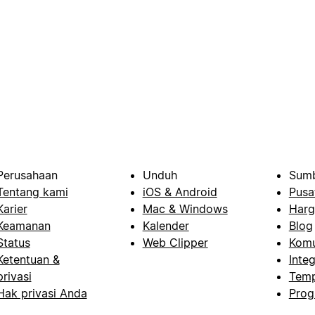
Perusahaan
Unduh
Sumb
Tentang kami
iOS & Android
Pusa
Karier
Mac & Windows
Harg
Keamanan
Kalender
Blog
Status
Web Clipper
Komu
Ketentuan &
Integ
privasi
Temp
Hak privasi Anda
Prog