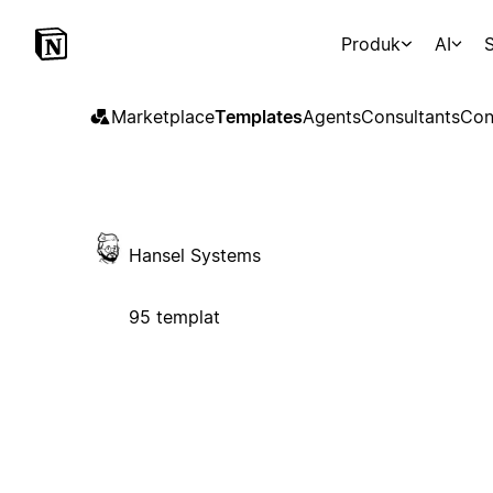
Produk
AI
S
Marketplace
Templates
Agents
Consultants
Con
Hansel Systems
95 templat