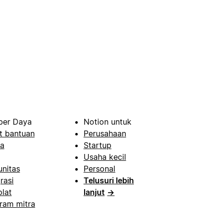
er Daya
Notion untuk
t bantuan
Perusahaan
a
Startup
Usaha kecil
nitas
Personal
rasi
Telusuri lebih
lat
lanjut
→
ram mitra