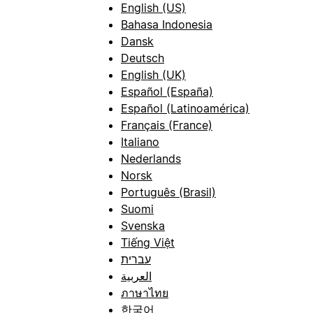
English (US)
Bahasa Indonesia
Dansk
Deutsch
English (UK)
Español (España)
Español (Latinoamérica)
Français (France)
Italiano
Nederlands
Norsk
Português (Brasil)
Suomi
Svenska
Tiếng Việt
עברית
العربية
ภาษาไทย
한국어