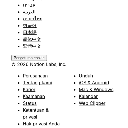
עברית
العربية
ภาษาไทย
한국어
日本語
简体中文
繁體中文
Pengaturan cookie
© 2026 Notion Labs, Inc.
Perusahaan
Unduh
Tentang kami
iOS & Android
Karier
Mac & Windows
Keamanan
Kalender
Status
Web Clipper
Ketentuan &
privasi
Hak privasi Anda