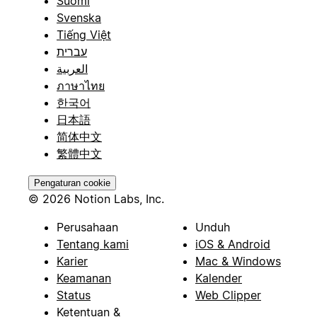
Suomi
Svenska
Tiếng Việt
עברית
العربية
ภาษาไทย
한국어
日本語
简体中文
繁體中文
Pengaturan cookie
© 2026 Notion Labs, Inc.
Perusahaan
Unduh
Tentang kami
iOS & Android
Karier
Mac & Windows
Keamanan
Kalender
Status
Web Clipper
Ketentuan &