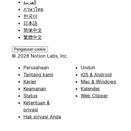
العربية
ภาษาไทย
한국어
日本語
简体中文
繁體中文
Pengaturan cookie
© 2026 Notion Labs, Inc.
Perusahaan
Unduh
Tentang kami
iOS & Android
Karier
Mac & Windows
Keamanan
Kalender
Status
Web Clipper
Ketentuan &
privasi
Hak privasi Anda