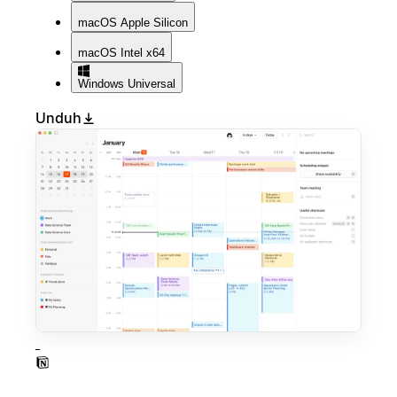
macOS
Apple Silicon
macOS
Intel x64
Windows
Universal
Unduh