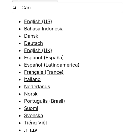
English (US)
Bahasa Indonesia
Dansk
Deutsch
English (UK)
Español (España)
Español (Latinoamérica)
Français (France)
Italiano
Nederlands
Norsk
Português (Brasil)
Suomi
Svenska
Tiếng Việt
עברית