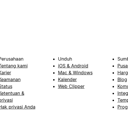
Perusahaan
Unduh
Sumb
Tentang kami
iOS & Android
Pusa
Karier
Mac & Windows
Harg
Keamanan
Kalender
Blog
Status
Web Clipper
Komu
Ketentuan &
Integ
privasi
Temp
Hak privasi Anda
Prog