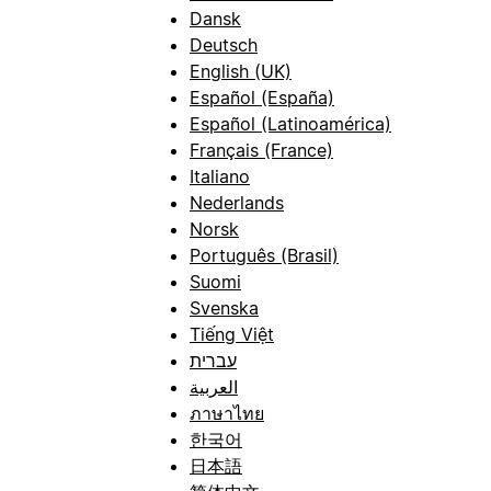
Dansk
Deutsch
English (UK)
Español (España)
Español (Latinoamérica)
Français (France)
Italiano
Nederlands
Norsk
Português (Brasil)
Suomi
Svenska
Tiếng Việt
עברית
العربية
ภาษาไทย
한국어
日本語